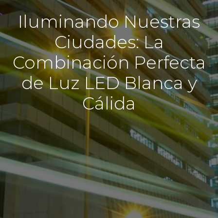
Iluminando Nuestras
Ciudades: La
Combinación Perfecta
de Luz LED Blanca y
Cálida